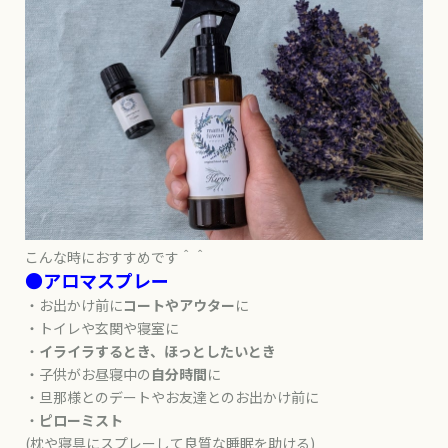
こんな時におすすめです＾＾
●アロマスプレー
・お出かけ前に
コートやアウター
に
・トイレや玄関や寝室に
・
イライラするとき、ほっとしたいとき
・子供がお昼寝中の
自分時間
に
・旦那様とのデートやお友達とのお出かけ前に
・
ピローミスト
(枕や寝具にスプレーして良質な睡眠を助ける)