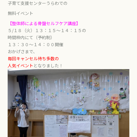
子育て支援センターうらわでの
無料イベント
【整体師による骨盤セルフケア講座】
５/１８（火）１３：１５～１４：１５の
時間枠内にて（予約制）
１３：３０～１４：００開催
おかげさまで、
毎回キャンセル待ち多数の
人気イベント
となりました！