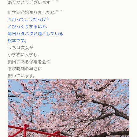
ありがとうございます＾＾
新学期が始まりましたね＾＾
４月ってこうだっけ？
とびっくりするほど、
毎日バタバタと過ごしている
松本です。
うちは次女が
小学校に入学し、
頻回にある保護者会や
下校時刻の早さに
驚いています。