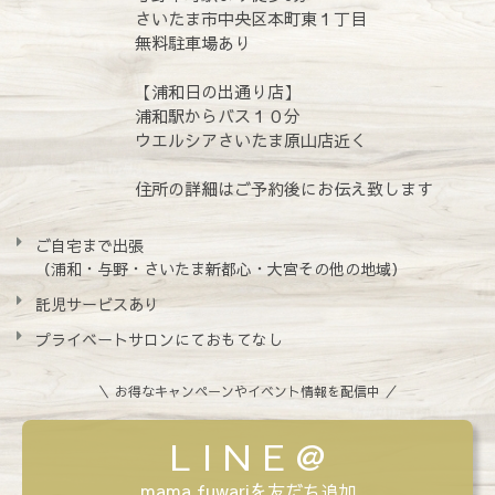
さいたま市中央区本町東１丁目
無料駐車場あり
【浦和日の出通り店】
浦和駅からバス１０分
ウエルシアさいたま原山店近く
住所の詳細はご予約後にお伝え致します
ご自宅まで出張
（浦和・与野・さいたま新都心・大宮その他の地域）
託児サービスあり
プライベートサロンにておもてなし
＼ お得なキャンペーンやイベント情報を配信中 ／
L I N E @
mama fuwariを友だち追加