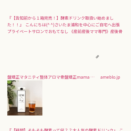
『【告知前から１箱完売！】酵素ドリンク取扱い始めまし
た！！』
こんにちは(^ ^)さいたま浦和を中心にご自宅へ出張
プライベートサロンでおもてなし 《産前産後ママ専門》産後骨
盤矯正マタニティ整体アロマ骨盤矯正mama …
ameblo.jp
『【疑問】そもそも酵素って何？？大人気の酵素ドリンク』
こ