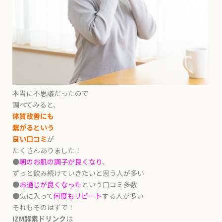
本当に不思議だったので
調べてみると、
体質改善にも
繋がるという
良い口コミ
が
たくさんありました！
●
朝のお肌の調子が良くなり
、
ずっと飲み続けていきたいと思う人が多い
●
お通じが良くなった
という口コミ多数
●気に入って
何度もリピート
する人が多い
それもそのはずで！
IZM酵素ドリンク
は