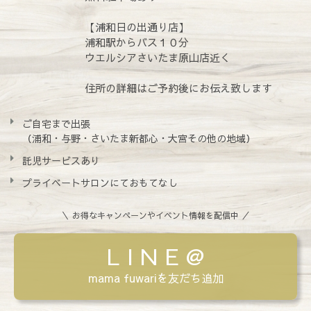
【浦和日の出通り店】
浦和駅からバス１０分
ウエルシアさいたま原山店近く
住所の詳細はご予約後にお伝え致します
ご自宅まで出張
（浦和・与野・さいたま新都心・大宮その他の地域）
託児サービスあり
プライベートサロンにておもてなし
＼ お得なキャンペーンやイベント情報を配信中 ／
L I N E @
mama fuwariを友だち追加