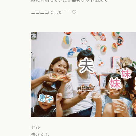
ニコニコでした＾＾♡
ぜひ
皆さんも