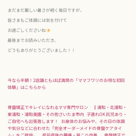
まだまだ厳しい暑さが続く毎日ですが、
皆さまもご体調には気を付けて
お過ごしくださいね
最後までお読みいただき、
どうもありがとうございました！！
今なら半額！2店舗ともほぼ満席の「ママフワリのお得な初回
体験」はこちらから
骨盤矯正でキレイになれるママ専門サロン ┃浦和・北浦和・
東浦和・浦和美園・その他さいたま市内
子連れOK 託児あり・
ご自宅へも出張致します！ お身体のお悩みや、その日の体調
や気分などに合わせた「完全オーダーメイドの骨盤ケアタイ
ム」をご提供。 産前産後の腰痛・肩こり改善 骨盤矯正で