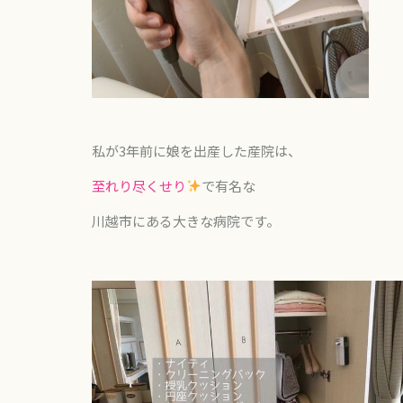
私が
3
年前に娘を出産した産院は、
至れり尽くせり
で有名な
川越市にある大きな病院です。