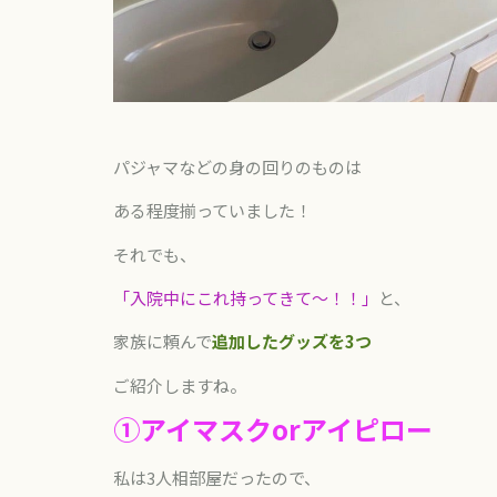
パジャマなどの身の回りのものは
ある程度揃っていました！
それでも、
「入院中にこれ持ってきて〜！！」
と、
家族に頼んで
追加したグッズを
3
つ
ご紹介しますね。
①アイマスク
or
アイピロー
私は
3
人相部屋だったので、