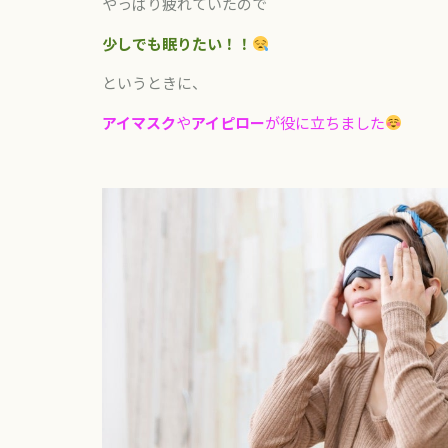
やっぱり疲れていたので
少しでも眠りたい！！
というときに、
アイマスク
や
アイピロー
が役に立ちました