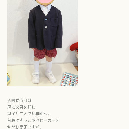
入園式当日は
母に次男を託し
息子と二人で幼稚園へ。
普段は抱っこやベビーカーを
せがむ息子ですが、